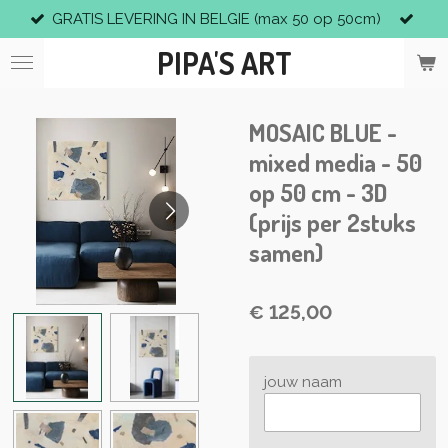
GRATIS LEVERING IN BELGIE (max 50 op 50cm)
Ga
direct
PIPA'S ART
naar
de
hoofdinhoud
MOSAIC BLUE -
mixed media - 50
op 50 cm - 3D
(prijs per 2stuks
samen)
€ 125,00
jouw naam