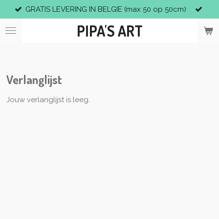
GRATIS LEVERING IN BELGIE (max 50 op 50cm)
Ga
direct
PIPA'S ART
naar
de
hoofdinhoud
Verlanglijst
Jouw verlanglijst is leeg.