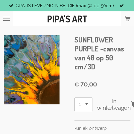
GRATIS LEVERING IN BELGIE (max 50 op 50cm)
Ga
direct
PIPA'S ART
naar
de
hoofdinhoud
SUNFLOWER
PURPLE -canvas
van 40 op 50
cm/3D
€ 70,00
In
winkelwagen
-uniek ontwerp