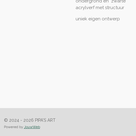
ondergrond en zwarte
acrylverf met structuur
uniek eigen ontwerp
© 2024 - 2026 PIPA'S ART
Powered by
JouwWeb