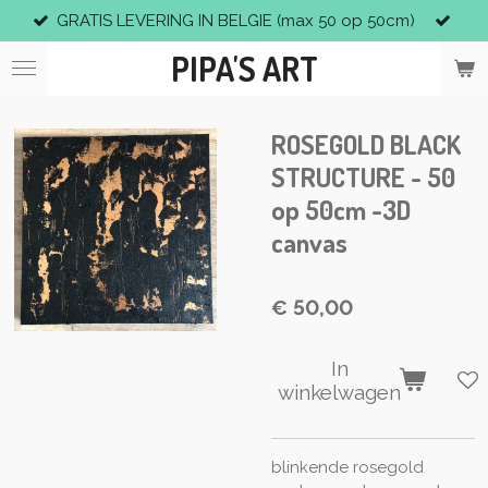
GRATIS LEVERING IN BELGIE (max 50 op 50cm)
Ga
direct
PIPA'S ART
naar
de
hoofdinhoud
ROSEGOLD BLACK
STRUCTURE - 50
op 50cm -3D
canvas
€ 50,00
In
winkelwagen
blinkende rosegold